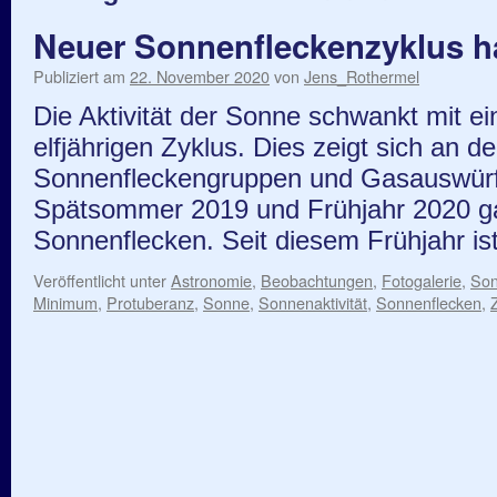
Neuer Sonnenfleckenzyklus h
Publiziert am
22. November 2020
von
Jens_Rothermel
Die Aktivität der Sonne schwankt mit ei
elfjährigen Zyklus. Dies zeigt sich an 
Sonnenfleckengruppen und Gasauswür
Spätsommer 2019 und Frühjahr 2020 g
Sonnenflecken. Seit diesem Frühjahr i
Veröffentlicht unter
Astronomie
,
Beobachtungen
,
Fotogalerie
,
So
Minimum
,
Protuberanz
,
Sonne
,
Sonnenaktivität
,
Sonnenflecken
,